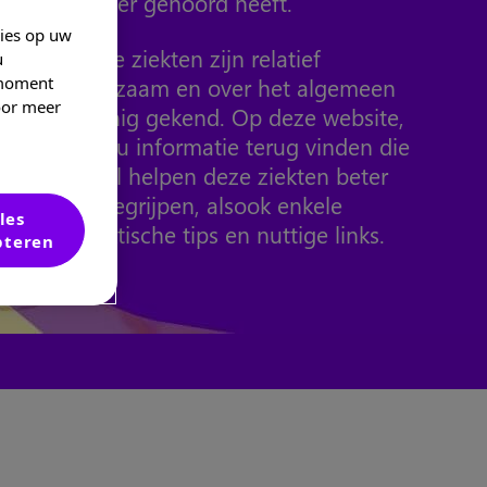
erover gehoord heeft.
kies op uw
Deze ziekten zijn relatief
u
zeldzaam en over het algemeen
 moment
Voor meer
weinig gekend. Op deze website,
kan u informatie terug vinden die
u zal helpen deze ziekten beter
te begrijpen, alsook enkele
les
praktische tips en nuttige links.
pteren