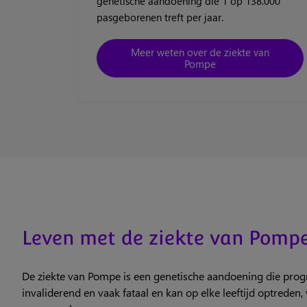
genetische aandoening die 1 op 138.000
pasgeborenen treft per jaar.
Meer weten over de ziekte van
Pompe
Leven met de ziekte van Pomp
De ziekte van Pompe is een genetische aandoening die progr
invaliderend en vaak fataal en kan op elke leeftijd optreden,