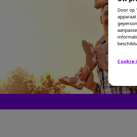
Door op "
apparaat 
geperson
aanpassen
informati
beschikba
Cookie-