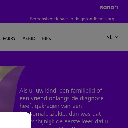
Beroepsbeoefenaar in de gezondheidszorg
N FABRY
ASMD
MPS I
Als u, uw kind, een familielid of
een vriend onlangs de diagnose
heeft gekregen van een
lysosomale ziekte, dan was dat
waarschijnlijk de eerste keer dat u