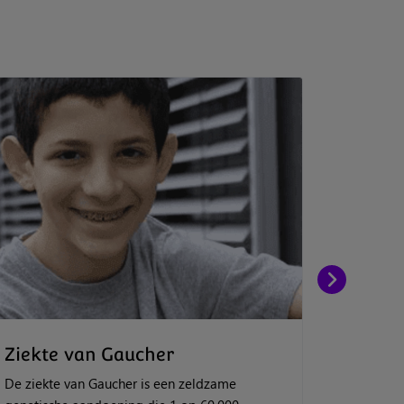
Ziekte van Gaucher
Mucopo
Mucopoly
De ziekte van Gaucher is een zeldzame
zeldzame