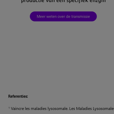
productie van een specifiek enzym
Meer weten over de transmissie
Referenties:
Vaincre les maladies lysosomale. Les Maladies Lysosomales,
1