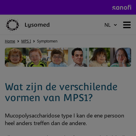
HOME
Home
MPS I
Symptomen
ZIEKTE VAN POMPE
Wat zijn de verschilende
ZIEKTE VAN GAUCHER
vormen van MPS1?
ZIEKTE VAN FABRY
Mucopolysaccharidose type I kan de ene persoon
heel anders treffen dan de andere.