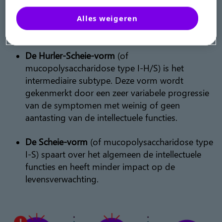
I-H) is de meest ernstige. Deze vorm vertoont
de meest invaliderende symptomen, waaronder
Alles weigeren
een mentale achterstand.
De Hurler-Scheie-vorm
(of
mucopolysaccharidose type I-H/S) is het
intermediaire subtype. Deze vorm wordt
gekenmerkt door een zeer variabele progressie
van de symptomen met weinig of geen
aantasting van de intellectuele functies.
De Scheie-vorm
(of mucopolysaccharidose type
I-S) spaart over het algemeen de intellectuele
functies en heeft minder impact op de
levensverwachting.