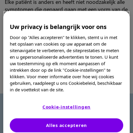
Elke patiënt is anders en heeft niet noodzakelijk alle
ASMD
symptomen die gepaard gaan met een vorm van de
ziekte.
Uw privacy is belangrijk voor ons
Een vroegtijdige diagnose en een snelle behandeling
MPS I
Door op "Alles accepteren" te klikken, stemt u in met
hebben een belangrijke impact op het ziekteverloop.
het opslaan van cookies op uw apparaat om de
Het is belangrijk niet te vergeten dat MPS I, net zoals
sitenavigatie te verbeteren, de siteprestaties te meten
alle genetische ziekten, niet besmettelijk is, maar van
Beroepsbeoefenaar in de gezondheidszorg
en u gepersonaliseerde advertenties te tonen. U kunt
de ouders op sommige van hun kinderen kan
uw toestemming op elk moment aanpassen of
worden overgedragen.
intrekken door op de link "Cookie-instellingen" te
klikken. Voor meer informatie over hoe wij cookies
gebruiken, raadpleegt u ons Cookiebeleid, beschikbaar
in de voettekst van de site.
Cookie-instellingen
Er zijn drie vormen gedefinieerd:
Alles accepteren
De Hurler-vorm
(of mucopolysaccharidose type