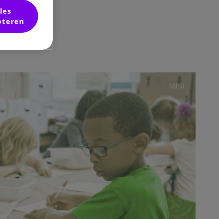
les
pteren