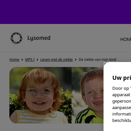
HOM
Home
MPS I
Leven met de ziekte
De ziekte van mijn kind
Uw pri
Door op "
apparaat 
geperson
aanpassen
informati
beschikba