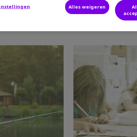
instellingen
Alles weigeren
Al
acce
nd