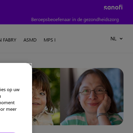
Beroepsbeoefenaar in de gezondheidszorg
N FABRY
ASMD
MPS I
kies op uw
u
 moment
Voor meer