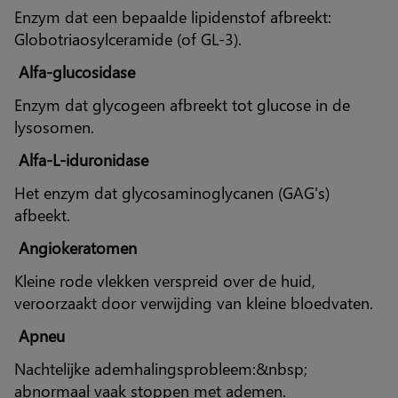
Enzym dat een bepaalde lipidenstof afbreekt:
ASMD
Globotriaosylceramide (of GL-3).
Alfa-glucosidase
MPS I
Enzym dat glycogeen afbreekt tot glucose in de
lysosomen.
Alfa-L-iduronidase
Beroepsbeoefenaar in de gezondheidszorg
Het enzym dat glycosaminoglycanen (GAG's)
afbeekt.
Angiokeratomen
Kleine rode vlekken verspreid over de huid,
veroorzaakt door verwijding van kleine bloedvaten.
Apneu
Nachtelijke ademhalingsprobleem:&nbsp;
abnormaal vaak stoppen met ademen.