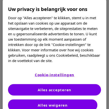
Centrum voor Metabole Aandoeningen
Uw privacy is belangrijk voor ons
Contactsporten
Door op "Alles accepteren" te klikken, stemt u in met
boks, karate, rugby...
het opslaan van cookies op uw apparaat om de
sitenavigatie te verbeteren, de siteprestaties te meten
Creatinekinase
en u gepersonaliseerde advertenties te tonen. U kunt
Enzym aanwezig in de spier en een rol speelt bij de
uw toestemming op elk moment aanpassen of
intrekken door op de link "Cookie-instellingen" te
contractie (=de samentrekking van de spier).
klikken. Voor meer informatie over hoe wij cookies
De kransslagaders
gebruiken, raadpleegt u ons Cookiebeleid, beschikbaar
in de voettekst van de site.
Bloedvaten die verantwoordelijk zijn voor het
irrigeren van de hartspier.
Cookie-instellingen
De nieren
Twee organen in de onderrug ter hoogte van de
Alles accepteren
lendenwervels, waarvan de belangrijkste functie is
om giftig afval uit het lichaam te verwijderen door
het via de urine te verwijderen. Urinevorming kan 1,5
Alles weigeren