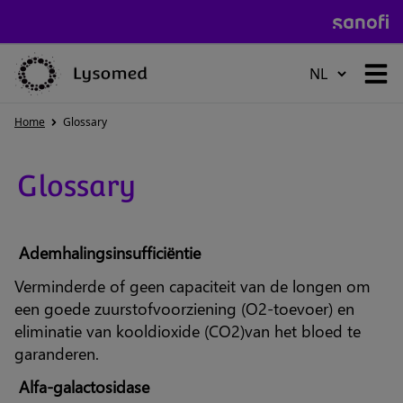
HOME
Home
Glossary
ZIEKTE VAN POMPE
Glossary
Ademhalingsinsufficiëntie
ZIEKTE VAN GAUCHER
Verminderde of geen capaciteit van de longen om
een goede zuurstofvoorziening (O2-toevoer) en
eliminatie van kooldioxide (CO2)van het bloed te
ZIEKTE VAN FABRY
garanderen.
Alfa-galactosidase