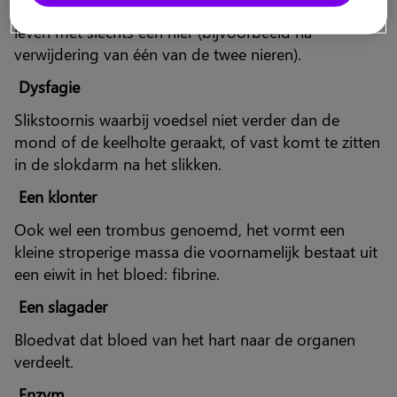
liter per dag bereiken. Het is mogelijk normaal te
leven met slechts één nier (bijvoorbeeld na
verwijdering van één van de twee nieren).
Dysfagie
Slikstoornis waarbij voedsel niet verder dan de
mond of de keelholte geraakt, of vast komt te zitten
in de slokdarm na het slikken.
Een klonter
Ook wel een trombus genoemd, het vormt een
kleine stroperige massa die voornamelijk bestaat uit
een eiwit in het bloed: fibrine.
Een slagader
Bloedvat dat bloed van het hart naar de organen
verdeelt.
Enzym