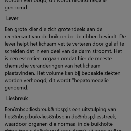
genoemd.
Lever
Een grote klier die zich grotendeels aan de
rechterkant van de buik onder de ribben bevindt. De
lever helpt het lichaam vet te verteren door gal af te
scheiden dat in een deel van de darm stroomt. Het
is een essentieel orgaan omdat hier de meeste
chemische veranderingen van het lichaam
plaatsvinden. Het volume kan bij bepaalde ziekten
worden verhoogd, dit wordt "hepatomegalie"
genoemd.
Liesbreuk
Een&nbsp;liesbreuk&nbsp;is een uitstulping van
het&nbsp;buikvlies&nbsp;in de&nbsp;liesstreek,
waardoor organen die normaal in de buikholte
zitten (zoals de&nbsp;dunne darm) uit gaan puilen.