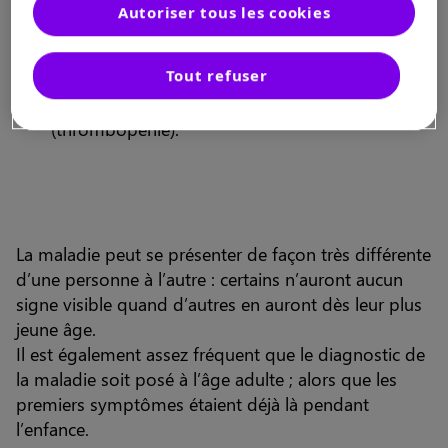
de globules rouges (anémie) ;
Autoriser tous les cookies
des saignements de nez, des gencives, ou
Tout refuser
l’apparition fréquente de bleus due à un
nombre insuffisant de
plaquettes
dans le sang
(thrombopénie).
La maladie peut se présenter de façon très différente
d’une personne à l’autre : certains n’auront aucun
signe visible quand d’autres en auront dès leur plus
jeune âge.
Il est également assez fréquent que le diagnostic de
la maladie soit posé à l’âge adulte ; alors que les
premiers symptômes étaient déjà là pendant
l’enfance.