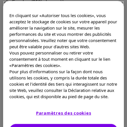
de Gaucher (95% des cas)
.
1
Ce type est également appelé maladie de Gaucher «
En cliquant sur «Autoriser tous les cookies», vous
acceptez le stockage de cookies sur votre appareil pour
non neuropathique » ou « non neurologique » car le
améliorer la navigation sur le site, mesurer les
système nerveux n’est généralement pas affecté.
performances du site et vous montrer des publicités
personnalisées. Veuillez noter que votre consentement
Les principaux symptômes sont :
peut être valable pour d'autres sites Web.
Vous pouvez personnaliser ou retirer votre
un ventre gonflé dû à l’augmentation du
consentement à tout moment en cliquant sur le lien
volume de la rate (splénomégalie) et/ou du foie
«Paramètres des cookies».
(hépatomégalie) ;
Pour plus d'informations sur la façon dont nous
utilisons les cookies, y compris la durée totale des
cookies et l'identité des tiers qui interagissent sur notre
une atteinte osseuse (engendrant des crises de
site Web, veuillez consulter la Déclaration relative aux
douleur très fortes et/ou des douleurs moins
cookies, qui est disponible au pied de page du site.
fortes mais persistantes) qui peut être
invalidante ;
Paramètres des cookies
de la fatigue due à une diminution du nombre