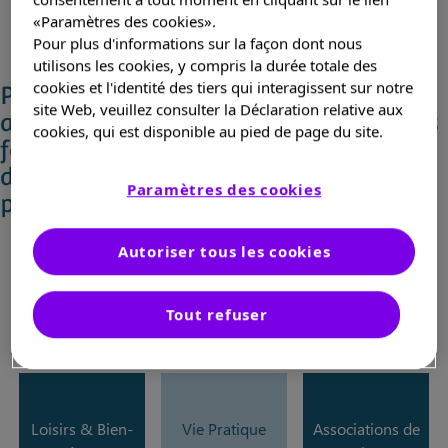
L'ASMD
«Paramètres des cookies».
Pour plus d'informations sur la façon dont nous
utilisons les cookies, y compris la durée totale des
cookies et l'identité des tiers qui interagissent sur notre
Prendre soin de soi ou de ses proches
MPS I
site Web, veuillez consulter la Déclaration relative aux
atteints de la MPS1 n'est pas toujours
cookies, qui est disponible au pied de page du site.
facile. Vous trouverez ici plus
d'information et quelques conseils
Paramètres des cookies
Vous êtes un professionnel de santé
pratiques.
Autoriser tous les cookies
La maladie de
Travailler / Etudier
Famille &
mon enfant
Entourage
Tout refuser
Loisirs & Bien-
Vie Pratique
Associations de