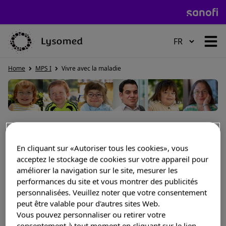
HOME
Home
MPS I
Vivre avec la maladie
MALADIE DE POMPE
Vivre avec la MPS1
MALADIE DE GAUCHER
En cliquant sur «Autoriser tous les cookies», vous
acceptez le stockage de cookies sur votre appareil pour
améliorer la navigation sur le site, mesurer les
performances du site et vous montrer des publicités
MALADIE DE FABRY
personnalisées. Veuillez noter que votre consentement
peut être valable pour d'autres sites Web.
Vous pouvez personnaliser ou retirer votre
consentement à tout moment en cliquant sur le lien