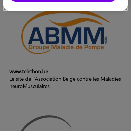
www.telethon.be
Le site de l’Association Belge contre les Maladies
neuroMusculaires