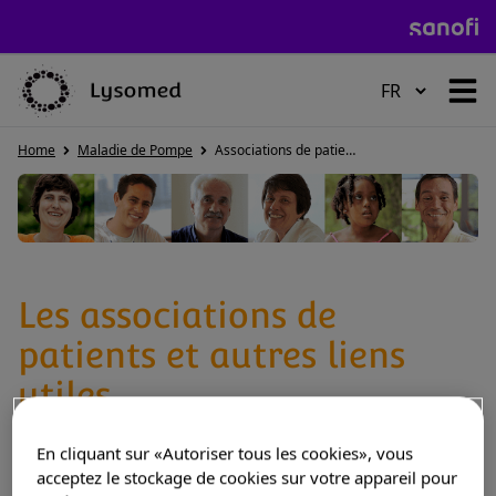
HOME
Home
Maladie de Pompe
Associations de patients
MALADIE DE POMPE
Les associations de
MALADIE DE GAUCHER
patients et autres liens
utiles
MALADIE DE FABRY
En cliquant sur «Autoriser tous les cookies», vous
acceptez le stockage de cookies sur votre appareil pour